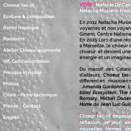
VOIX :
Mafalda Da Cama
Choeur tac-til
Natacha Muslera, Fra
Ecriture & composition
En 2012 Natacha Musle
Robot Haptique
voyantes et non voyant
Gmem, Centre National 
Partitions
En 2025 Lors d'une rés
à Marseille, le choeur 
Atelier Choeur augmenté
choeur et devient une 
énergie et un imaginai
Off-Cells association
Du massif des Calan
Presque invisible
d’ailleurs,
Choeur tac-t
différent·es musicie
Photos
:
Amanda Gardonne
,
L
blind Ecosystem
,
The 
Choix - Fiche technique
Romary,
Michel Done
Home
de
Jean Luc Gu
Presse - Contact
Chœur tac-til dépass
English
réflexion, de jeux, a
nouvelles formes de 